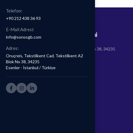
Telefon:
+90 212 438 36 93
E-Mail Adresi:
Son Ortak Sağlık ve Güvenlik Birimi
info@sonosgb.com
Adres:
Oruçreis, Tekstilkent Cad. Tekstilkent A2 Blok No 38, 34235
Esenler - İstanbul / Türkiye
Oruçreis, Tekstilkent Cad. Tekstilkent A2
Blok No 38, 34235
T: +90 212 438 36 93
Esenler - İstanbul / Türkiye
E: info@sonosgb.com
Takip Edin:
Kurumsal
Hakkımızda