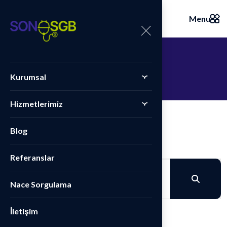
Menu
N
a
c
e
S
o
r
g
u
l
a
m
a
Kurumsal
Hizmetlerimiz
Blog
Faaliyet Konusu
Referanslar
Nace Sorgulama
İletişim