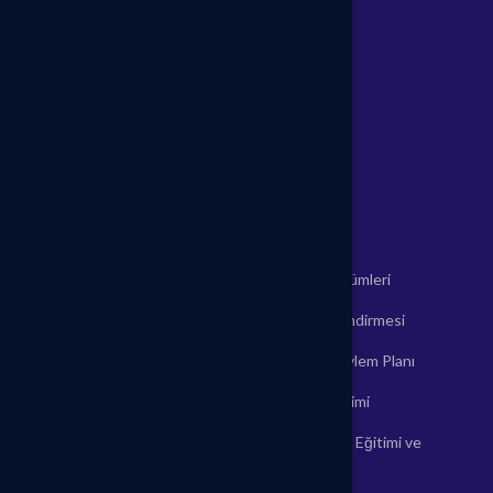
Misyon & Vizyon
Neden Biz?
Kariyer
Referanslar
İletişim
Hizmetlerimiz
İşe Giriş Sağlık Raporu
İş Hijyeni Ölçümleri
İş Güvenliği Hizmetleri
Risk Değerlendirmesi
İşyeri Hekimi Hizmetleri
Acil Durum Eylem Planı
İş Sağlığı ve Güvenliği
İlkyardım Eğitimi
Sisteminin Kurulması
Temel Yangın Eğitimi ve
Mobil Sağlık Hizmetleri
Tatbikatları