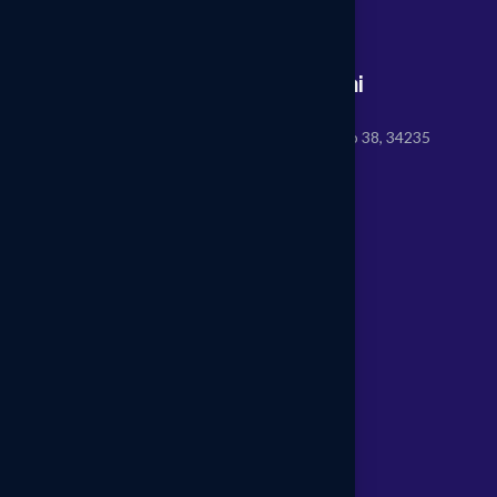
Son Ortak Sağlık ve Güvenlik Birimi
Oruçreis, Tekstilkent Cad. Tekstilkent A2 Blok No 38, 34235
Esenler - İstanbul / Türkiye
T: +90 212 438 36 93
E: info@sonosgb.com
Takip Edin:
Kurumsal
Hakkımızda
Misyon & Vizyon