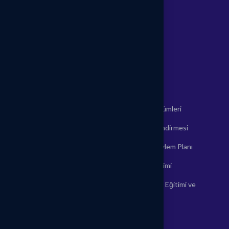
Neden Biz?
Kariyer
Referanslar
İletişim
Hizmetlerimiz
İşe Giriş Sağlık Raporu
İş Hijyeni Ölçümleri
İş Güvenliği Hizmetleri
Risk Değerlendirmesi
İşyeri Hekimi Hizmetleri
Acil Durum Eylem Planı
İş Sağlığı ve Güvenliği
İlkyardım Eğitimi
Sisteminin Kurulması
Temel Yangın Eğitimi ve
Mobil Sağlık Hizmetleri
Tatbikatları
Periyodik Kontroller