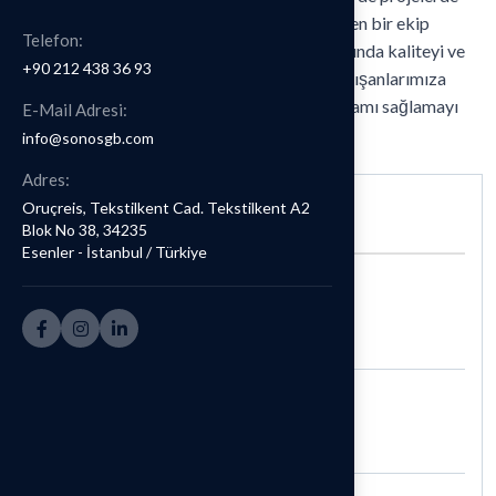
yer alabileceğiniz ve etik değerlere önem veren bir ekip
Telefon:
anlayışı sunuyoruz. İş sağlığı ve güvenliği alanında kaliteyi ve
+90 212 438 36 93
sürdürülebilirliği esas alan yaklaşımımızla, çalışanlarımıza
güvenli, saygılı ve profesyonel bir çalışma ortamı sağlamayı
E-Mail Adresi:
hedefliyoruz.
info@sonosgb.com
Adres:
Oruçreis, Tekstilkent Cad. Tekstilkent A2
Kişisel Bilgiler
Blok No 38, 34235
Esenler - İstanbul / Türkiye
Adınız *
Soyadınız *