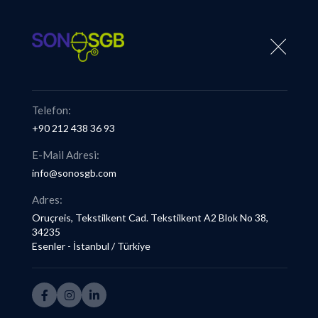
İ
ş
H
i
j
y
e
n
i
Ö
l
ç
ü
m
l
e
r
i
Telefon:
+90 212 438 36 93
Ana Sayfa
/
Hizmetlerimiz
/
İş Hijyeni Ölçümleri
E-Mail Adresi:
info@sonosgb.com
Adres:
Oruçreis, Tekstilkent Cad. Tekstilkent A2 Blok No 38,
İ
ş
H
i
34235
Esenler - İstanbul / Türkiye
Hizmetlerimiz
İş Güvenliği