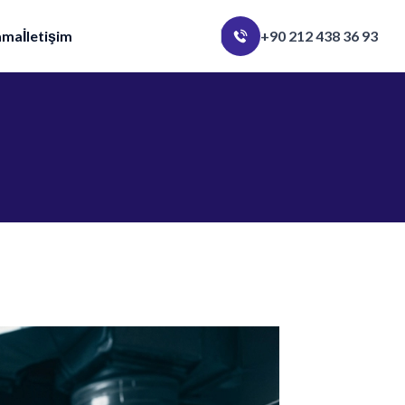
ama
İletişim
+90 212 438 36 93