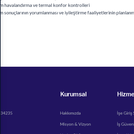
m havalandırma ve termal konfor kontrolleri
m sonuçlarının yorumlanması ve iyileştirme faaliyetlerinin planlan
Kurumsal
Hizme
, 34235
Hakkımızda
İşe Giriş
Misyon & Vizyon
İş Güvenl