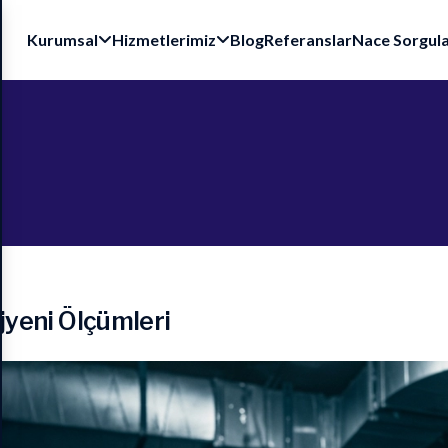
Kurumsal
Hizmetlerimiz
Blog
Referanslar
Nace Sorgul
j
y
e
n
i
Ö
l
ç
ü
m
l
e
r
i