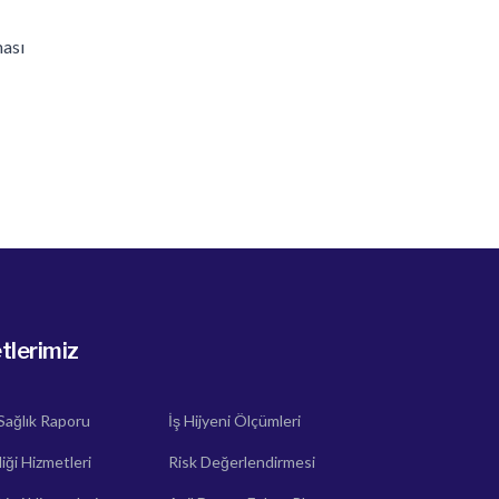
ması
tlerimiz
 Sağlık Raporu
İş Hijyeni Ölçümleri
iği Hizmetleri
Risk Değerlendirmesi