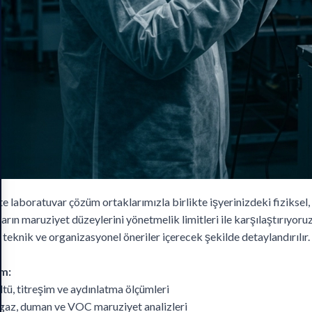
e laboratuvar çözüm ortaklarımızla birlikte işyerinizdeki fiziksel, 
ların maruziyet düzeylerini yönetmelik limitleri ile karşılaştırıyoruz
 teknik ve organizasyonel öneriler içerecek şekilde detaylandırılır.
m:
tü, titreşim ve aydınlatma ölçümleri
 gaz, duman ve VOC maruziyet analizleri